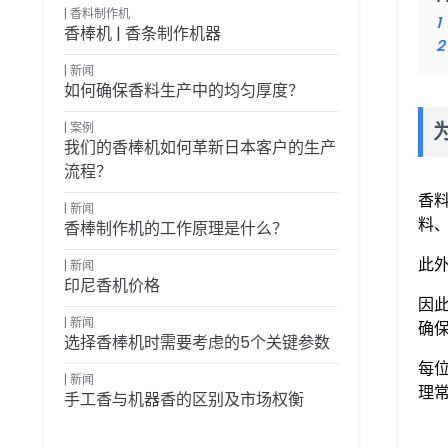
香料制作机
1
香棒机 | 香条制作机器
2
新闻
如何确保香料生产中的均匀厚度？
案例
我们的香棒机如何革新日本客户的生产
流程？
香
新闻
料
香棒制作机的工作原理是什么？
此
新闻
印尼香机价格
因
新闻
确
选择香棒机时需要考虑的5个关键参数
每
新闻
理
手工香与机器香的区别及市场权衡