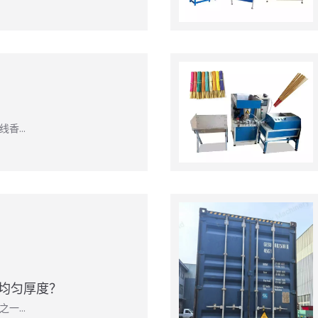
线香…
均匀厚度？
之一…