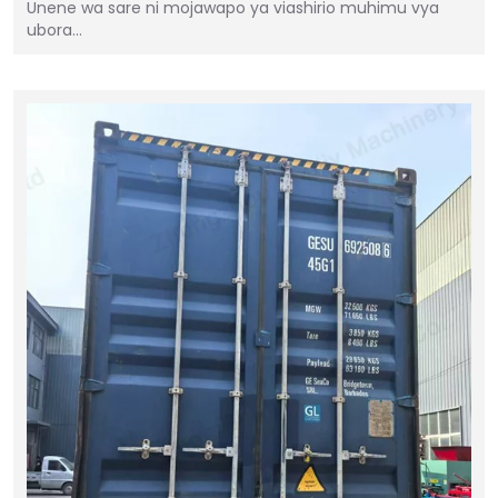
Unene wa sare ni mojawapo ya viashirio muhimu vya
ubora…