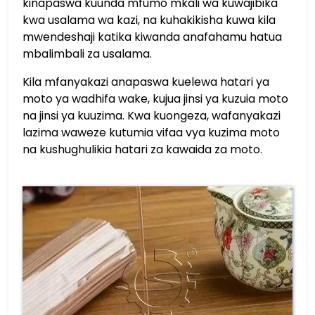
kinapaswa kuunda mfumo mkali wa kuwajibika
kwa usalama wa kazi, na kuhakikisha kuwa kila
mwendeshaji katika kiwanda anafahamu hatua
mbalimbali za usalama.
Kila mfanyakazi anapaswa kuelewa hatari ya
moto ya wadhifa wake, kujua jinsi ya kuzuia moto
na jinsi ya kuuzima. Kwa kuongeza, wafanyakazi
lazima waweze kutumia vifaa vya kuzima moto
na kushughulikia hatari za kawaida za moto.