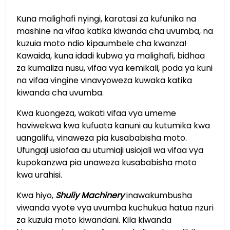
Kuna malighafi nyingi, karatasi za kufunika na
mashine na vifaa katika kiwanda cha uvumba, na
kuzuia moto ndio kipaumbele cha kwanza!
Kawaida, kuna idadi kubwa ya malighafi, bidhaa
za kumaliza nusu, vifaa vya kemikali, poda ya kuni
na vifaa vingine vinavyoweza kuwaka katika
kiwanda cha uvumba.
Kwa kuongeza, wakati vifaa vya umeme
haviwekwa kwa kufuata kanuni au kutumika kwa
uangalifu, vinaweza pia kusababisha moto.
Ufungaji usiofaa au utumiaji usiojali wa vifaa vya
kupokanzwa pia unaweza kusababisha moto
kwa urahisi.
Kwa hiyo,
Shuliy Machinery
inawakumbusha
viwanda vyote vya uvumba kuchukua hatua nzuri
za kuzuia moto kiwandani. Kila kiwanda