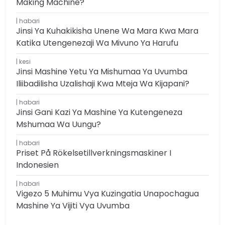
Making Machine?
habari
Jinsi Ya Kuhakikisha Unene Wa Mara Kwa Mara
Katika Utengenezaji Wa Mivuno Ya Harufu
kesi
Jinsi Mashine Yetu Ya Mishumaa Ya Uvumba
Iliibadilisha Uzalishaji Kwa Mteja Wa Kijapani?
habari
Jinsi Gani Kazi Ya Mashine Ya Kutengeneza
Mshumaa Wa Uungu?
habari
Priset På Rökelsetillverkningsmaskiner I
Indonesien
habari
Vigezo 5 Muhimu Vya Kuzingatia Unapochagua
Mashine Ya Vijiti Vya Uvumba