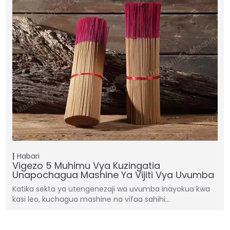
Habari
Vigezo 5 Muhimu Vya Kuzingatia
Unapochagua Mashine Ya Vijiti Vya Uvumba
Katika sekta ya utengenezaji wa uvumba inayokua kwa
kasi leo, kuchagua mashine na vifaa sahihi…