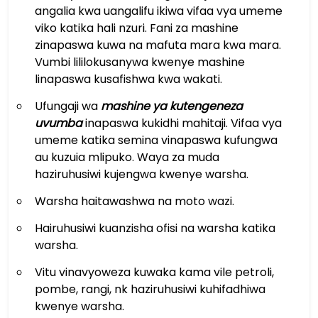
angalia kwa uangalifu ikiwa vifaa vya umeme
viko katika hali nzuri. Fani za mashine
zinapaswa kuwa na mafuta mara kwa mara.
Vumbi lililokusanywa kwenye mashine
linapaswa kusafishwa kwa wakati.
Ufungaji wa
mashine ya kutengeneza
uvumba
inapaswa kukidhi mahitaji. Vifaa vya
umeme katika semina vinapaswa kufungwa
au kuzuia mlipuko. Waya za muda
haziruhusiwi kujengwa kwenye warsha.
Warsha haitawashwa na moto wazi.
Hairuhusiwi kuanzisha ofisi na warsha katika
warsha.
Vitu vinavyoweza kuwaka kama vile petroli,
pombe, rangi, nk haziruhusiwi kuhifadhiwa
kwenye warsha.