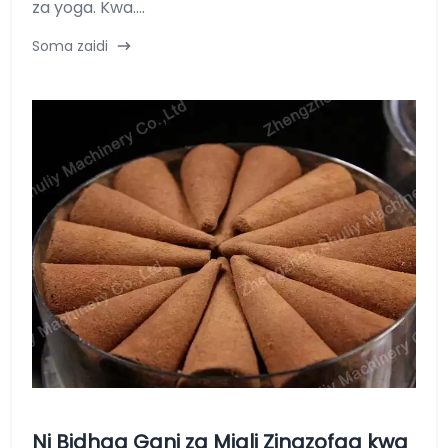
za yoga. Kwa....
Soma zaidi
Ni Bidhaa Gani za Miali Zinazofaa kwa