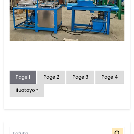
Page
1
Page
2
Page
3
Page
4
Ifuatayo »