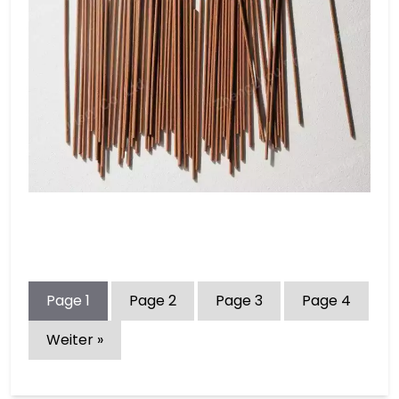
Page
1
Page
2
Page
3
Page
4
Weiter »