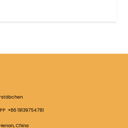
erstäbchen
PP
+86 19139754781
Henan, China