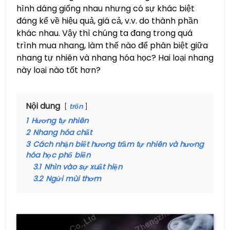
hình dáng giống nhau nhưng có sự khác biệt
đáng kể về hiệu quả, giá cả, v.v. do thành phần
khác nhau. Vậy thì chúng ta đang trong quá
trình mua nhang, làm thế nào để phân biệt giữa
nhang tự nhiên và nhang hóa học? Hai loại nhang
này loại nào tốt hơn?
Nội dung
trốn
1
Hương tự nhiên
2
Nhang hóa chất
3
Cách nhận biết hương trầm tự nhiên và hương
hóa học phổ biến
3.1
Nhìn vào sự xuất hiện
3.2
Ngửi mùi thơm