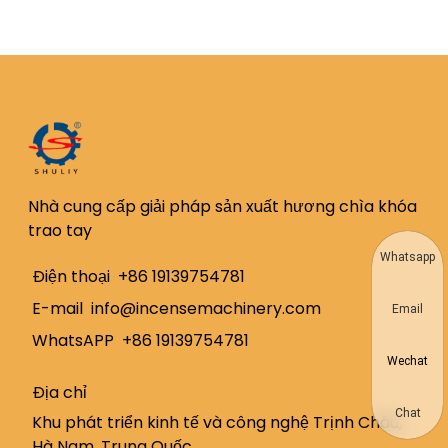
Nhà cung cấp giải pháp sản xuất hương chìa khóa
trao tay
Whatsapp
Điện thoại
+86 19139754781
E-mail
info@incensemachinery.com
Email
WhatsAPP
+86 19139754781
Wechat
Địa chỉ
Chat
Khu phát triển kinh tế và công nghệ Trịnh Châu,
Hà Nam, Trung Quốc