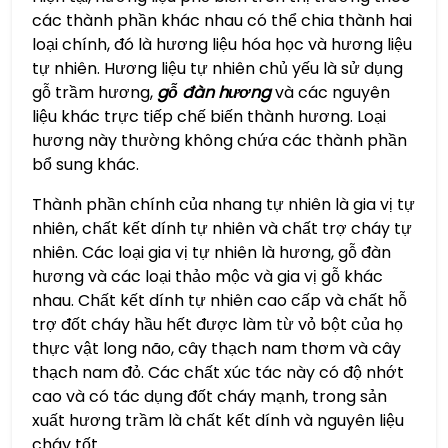
các thành phần khác nhau có thể chia thành hai
loại chính, đó là hương liệu hóa học và hương liệu
tự nhiên. Hương liệu tự nhiên chủ yếu là sử dụng
gỗ trầm hương,
gỗ đàn hương
và các nguyên
liệu khác trực tiếp chế biến thành hương. Loại
hương này thường không chứa các thành phần
bổ sung khác.
Thành phần chính của nhang tự nhiên là gia vị tự
nhiên, chất kết dính tự nhiên và chất trợ cháy tự
nhiên. Các loại gia vị tự nhiên là hương, gỗ đàn
hương và các loại thảo mộc và gia vị gỗ khác
nhau. Chất kết dính tự nhiên cao cấp và chất hỗ
trợ đốt cháy hầu hết được làm từ vỏ bột của họ
thực vật long não, cây thạch nam thơm và cây
thạch nam đỏ. Các chất xúc tác này có độ nhớt
cao và có tác dụng đốt cháy mạnh, trong sản
xuất hương trầm là chất kết dính và nguyên liệu
cháy tốt.