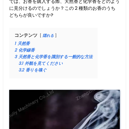
では、お香を購入する際、天然香と化学香をどのよう
に見分けるのでしょうか？この 2 種類のお香のうち
どちらが良いですか?
コンテンツ
隠れる
1
天然香
2
化学線香
3
天然香と化学香を識別する一般的な方法
3.1
外観を見てください
3.2
香りを嗅ぐ