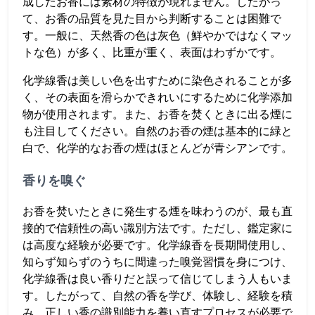
成したお香には素材の特徴が現れません。したがっ
て、お香の品質を見た目から判断することは困難で
す。一般に、天然香の色は灰色（鮮やかではなくマッ
トな色）が多く、比重が重く、表面はわずかです。
化学線香は美しい色を出すために染色されることが多
く、その表面を滑らかできれいにするために化学添加
物が使用されます。また、お香を焚くときに出る煙に
も注目してください。自然のお香の煙は基本的に緑と
白で、化学的なお香の煙はほとんどが青シアンです。
香りを嗅ぐ
お香を焚いたときに発生する煙を味わうのが、最も直
接的で信頼性の高い識別方法です。ただし、鑑定家に
は高度な経験が必要です。化学線香を長期間使用し、
知らず知らずのうちに間違った嗅覚習慣を身につけ、
化学線香は良い香りだと誤って信じてしまう人もいま
す。したがって、自然の香を学び、体験し、経験を積
み、正しい香の識別能力を養い直すプロセスが必要で