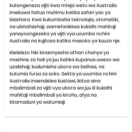
kutengeneza vijiti kwa mteja wetu wa Australia
imekuwa hatua muhimu katika safari yao ya
biashara. Kwa kukumbatia teknolojia, otomatiki,
na ubinafsishaji, wamefanikiwa kukidhi mahitaji
yanayoongezeka ya vijiti vya uvumba nchini
Australia na kujitosa katika masoko ya kuuza nje.
Kielelezo hiki kinaonyesha athari chanya ya
mashine za hali ya juu katika kupanua uwezo wa
uzalishaji, kudumisha ubora wa bidhaa, na
kutumia fursa za soko. Sekta ya uvumba nchini
Australia inaendelea kustawi, ikitoa aina
mbalimbali za vijiti vya ubora wa juu ili kukidhi
mahitaji mbalimbali ya kiroho, afya na
kitamaduni ya watumiaji.