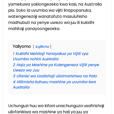
yamekuwa yakiongezeka kwa kasi, na Australia
pia. Soko la uvumba wa vijiti linapopanuka,
watengenezaji wanatafuta masuluhisho
madhubuti na yenye uwezo wa juu ili kukidhi
mahitaji yanayoongezeka.
Yaliyomo
kujificha
1
Kukidhi Mahitaji Yanayokua ya Vijiti vya
Uvumba nchini Australia
2
Haja ya Mashine ya Kutengeneza Vijiti yenye
Uwezo wa Juu
3
Ufanisi wa Uzalishaji ulioimarishwa na Pato
4
Hitimisho kuhusu mashine ya uvumba kwa
Australia
Uchunguzi huu wa kifani unachunguza usafirishaji
uliofanikiwa wa mashine ya hali ya juu ya