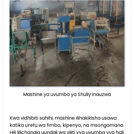
Mashine ya uvumba ya Shuliy inauzwa
Kwa vidhibiti sahihi, mashine ilihakikisha usawa
katika urefu wa fimbo, kipenyo, na msongamano.
Hili lilichangia uundaji wa vijiti vya uvumba vya hali