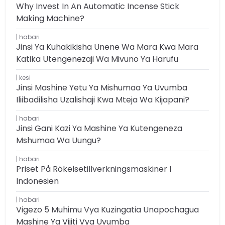
Why Invest In An Automatic Incense Stick
Making Machine?
habari
Jinsi Ya Kuhakikisha Unene Wa Mara Kwa Mara
Katika Utengenezaji Wa Mivuno Ya Harufu
kesi
Jinsi Mashine Yetu Ya Mishumaa Ya Uvumba
Iliibadilisha Uzalishaji Kwa Mteja Wa Kijapani?
habari
Jinsi Gani Kazi Ya Mashine Ya Kutengeneza
Mshumaa Wa Uungu?
habari
Priset På Rökelsetillverkningsmaskiner I
Indonesien
habari
Vigezo 5 Muhimu Vya Kuzingatia Unapochagua
Mashine Ya Vijiti Vya Uvumba