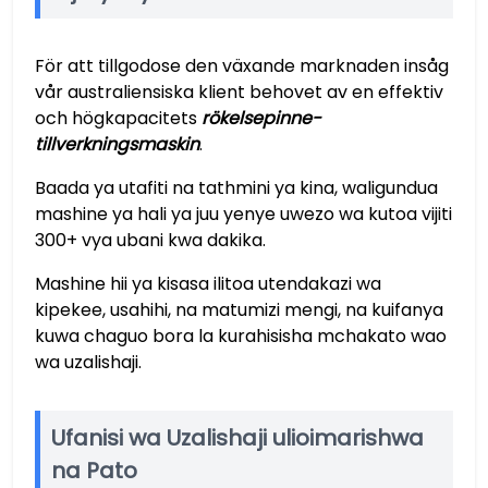
För att tillgodose den växande marknaden insåg
vår australiensiska klient behovet av en effektiv
och högkapacitets
rökelsepinne-
tillverkningsmaskin
.
Baada ya utafiti na tathmini ya kina, waligundua
mashine ya hali ya juu yenye uwezo wa kutoa vijiti
300+ vya ubani kwa dakika.
Mashine hii ya kisasa ilitoa utendakazi wa
kipekee, usahihi, na matumizi mengi, na kuifanya
kuwa chaguo bora la kurahisisha mchakato wao
wa uzalishaji.
Ufanisi wa Uzalishaji ulioimarishwa
na Pato