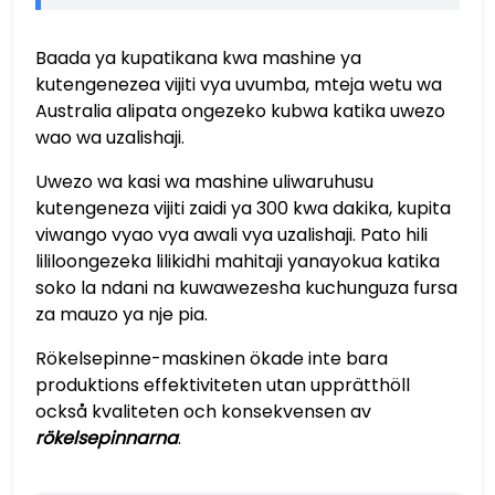
Baada ya kupatikana kwa mashine ya
kutengenezea vijiti vya uvumba, mteja wetu wa
Australia alipata ongezeko kubwa katika uwezo
wao wa uzalishaji.
Uwezo wa kasi wa mashine uliwaruhusu
kutengeneza vijiti zaidi ya 300 kwa dakika, kupita
viwango vyao vya awali vya uzalishaji. Pato hili
lililoongezeka lilikidhi mahitaji yanayokua katika
soko la ndani na kuwawezesha kuchunguza fursa
za mauzo ya nje pia.
Rökelsepinne-maskinen ökade inte bara
produktions effektiviteten utan upprätthöll
också kvaliteten och konsekvensen av
rökelsepinnarna
.