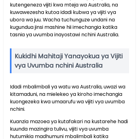
kutengeneza vijiti kwa mteja wa Australia, na
kuwawezesha kutoa idadi kubwa ya vijiti vya
ubora wa juu. Wacha tuchunguze undani na
kugundua jinsi mashine hii imechangia katika
tasnia ya uvumba inayostawi nchini Australia.
Kukidhi Mahitaji Yanayokua ya Vijiti
vya Uvumba nchini Australia
Idadi mbalimbali ya watu wa Australia, uwazi wa
kitamaduni, na mielekeo ya kiroho imechangia
kuongezeka kwa umaarufu wa vijiti vya uvumba
nchini.
Kuanzia mazoea ya kutafakari na kustarehe hadi
kuunda mazingira tulivu, vijiti vya uvumba
hutumikia madhumuni mbalimbali katika