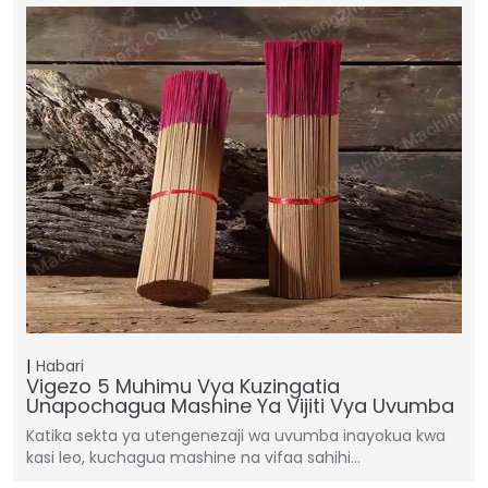
Habari
Vigezo 5 Muhimu Vya Kuzingatia
Unapochagua Mashine Ya Vijiti Vya Uvumba
Katika sekta ya utengenezaji wa uvumba inayokua kwa
kasi leo, kuchagua mashine na vifaa sahihi…