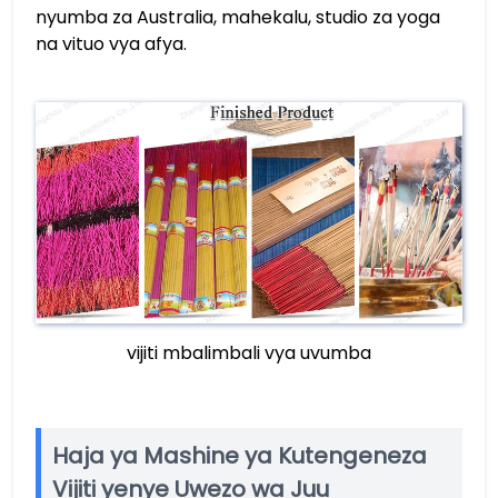
nyumba za Australia, mahekalu, studio za yoga
na vituo vya afya.
vijiti mbalimbali vya uvumba
Haja ya Mashine ya Kutengeneza
Vijiti yenye Uwezo wa Juu