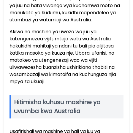
ya juu na hata viwango vya kuchomwa moto na
manukato ya kudumu, kukidhi mapendeleo ya
utambuzi ya watumiaji wa Australia.
Akiwa na mashine ya uwezo wa juu ya
kutengenezea vijiti, mteja wetu wa Australia
hakukidhi mahitaji ya ndani tu bali pia alijitosa
katika masoko ya kuuza nje. Ubora, ufanisi, na
matokeo ya utengenezaji wao wa vijiti
uliwawezesha kuanzisha ushirikiano thabiti na
wasambazaji wa kimataifa na kuchunguza njia
mpya za ukuaji.
Hitimisho kuhusu mashine ya
uvumba kwa Australia
Usafirishaji wa mashine ya hali ya juu ya