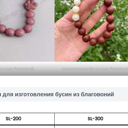
ины для благовоний
ароматические бусины для благовони
 для изготовления бусин из благовоний
SL-200
SL-300