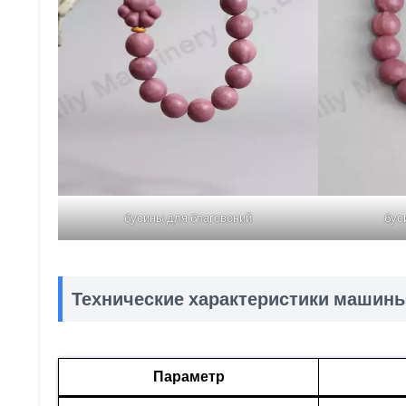
бусины для благовоний
бус
Технические характеристики машины
Параметр