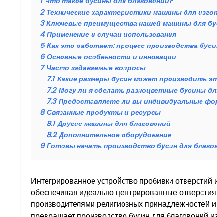
1
Что такое бусины для благовоний?
2
Технические характеристики машины для изгот
3
Ключевые преимущества нашей машины для бу
4
Применение и случаи использования
5
Как это работает: процесс производства буси
6
Основные особенности и инновации
7
Часто задаваемые вопросы
7.1
Какие размеры бусин может производить э
7.2
Могу ли я сделать разноцветные бусины дл
7.3
Предоставляете ли вы индивидуальные ф
8
Связанные продукты и ресурсы
8.1
Другие машины для благовоний
8.2
Дополнительное оборудование
9
Готовы начать производство бусин для благо
Интегрированное устройство пробивки отверстий и
обеспечивая идеально центрированные отверстия
производителями религиозных принадлежностей и 
превращает производство бусин для благовоний 