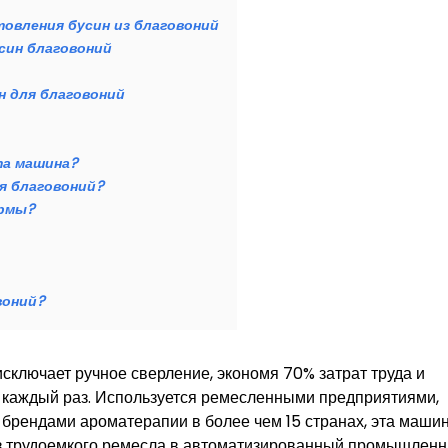
овления бусин из благовоний
син благовоний
н для благовоний
та машина?
я благовоний?
ормы?
воний?
сключает ручное сверление, экономя 70% затрат труда и
 каждый раз. Используется ремесленными предприятиями,
брендами ароматерапии в более чем 15 странах, эта маши
из трудоемкого ремесла в автоматизированный промышлен