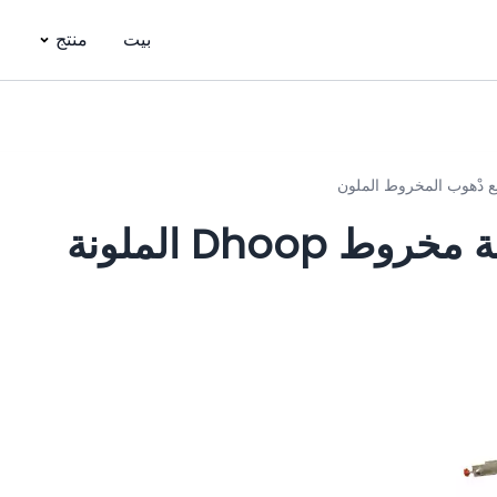
بيت
منتج
نع دْهوب المخروط الملون
Dhoop الملونة