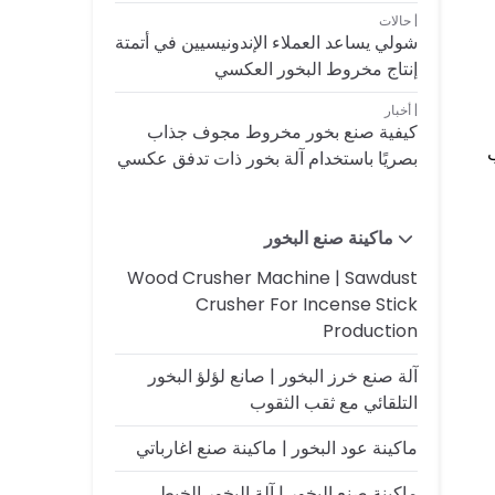
حالات
شولي يساعد العملاء الإندونيسيين في أتمتة
إنتاج مخروط البخور العكسي
أخبار
كيفية صنع بخور مخروط مجوف جذاب
ب
بصريًا باستخدام آلة بخور ذات تدفق عكسي
ماكينة صنع البخور
Wood Crusher Machine | Sawdust
Crusher For Incense Stick
Production
آلة صنع خرز البخور | صانع لؤلؤ البخور
التلقائي مع ثقب الثقوب
ماكينة عود البخور | ماكينة صنع اغارباتي
ماكينة صنع البخور | آلة البخور الخيط