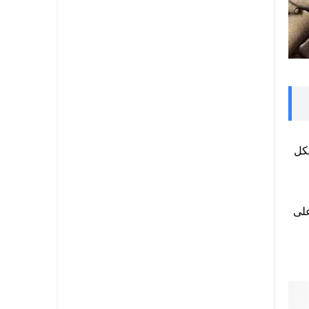
شكل
على