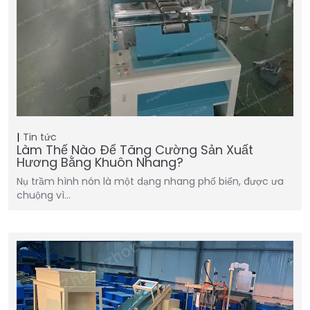
Tin tức
Làm Thế Nào Để Tăng Cường Sản Xuất
Hương Bằng Khuôn Nhang?
Nụ trầm hình nón là một dạng nhang phổ biến, được ưa
chuộng vì…