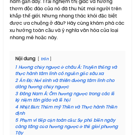
năm gần đây. Trải nghiệm thị giác và hương
thơm độc đáo của nó đã thu hút mọi người trên
khắp thế giới. Nhưng nhang thác khói đặc biệt
được ưa chuộng ở đâu? Hãy cùng khám phá các
xu hướng toàn cầu và ý nghĩa văn hóa của loại
nhang mê hoặc này.
Nội dung
trốn
1
Hương chảy ngược ở châu Á: Truyền thống và
thực hành tâm linh có nguồn gốc sâu xa
2
Ấn Độ: Nơi sinh và thiên đường tâm linh cho
dòng hương chảy ngược
3
Đông Nam Á: Ôm hương ngược trong các lễ
kỷ niệm tôn giáo và lễ hội
4
Nhật Bản: Thẩm mỹ Thiền và Thực hành Thiền
định
5
Phạm vi tiếp cận toàn cầu: Sự phổ biến ngày
càng tăng của hương ngược ở thế giới phương
Tây