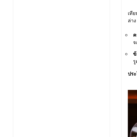
เทีย
ล่าง
ค
จ
ข
ร
ประ