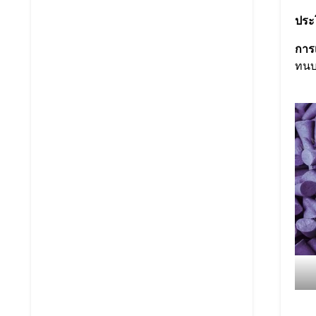
ประ
การเ
ทนบ