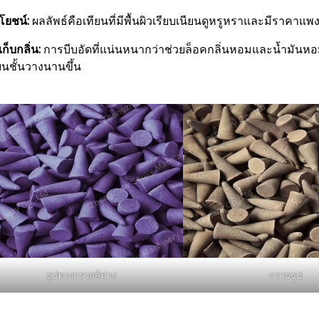
โยชน์:
ผลลัพธ์คือเทียนที่มีพื้นผิวเรียบเนียนดูหรูหราและมีราคาแพ
ก็บกลิ่น:
การบีบอัดที่แน่นหนากว่าช่วยล็อคกลิ่นหอมและน้ำมันหอม
นชั้นวางนานขึ้น
ธูปทรงกรวยสีม่วง
กรวยธูป