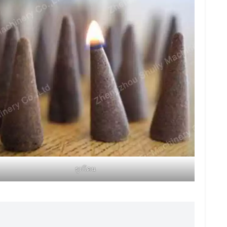
ธูปโคน