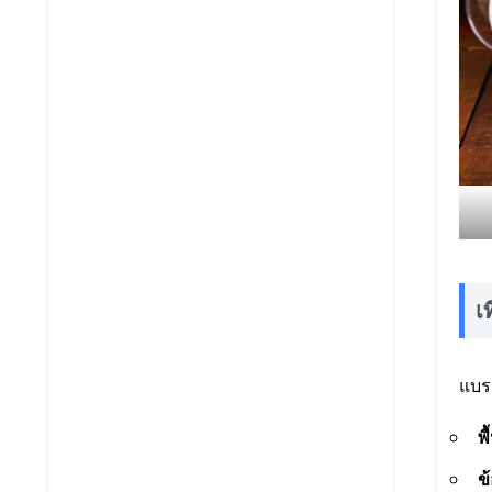
เ
แบร
พื
ข