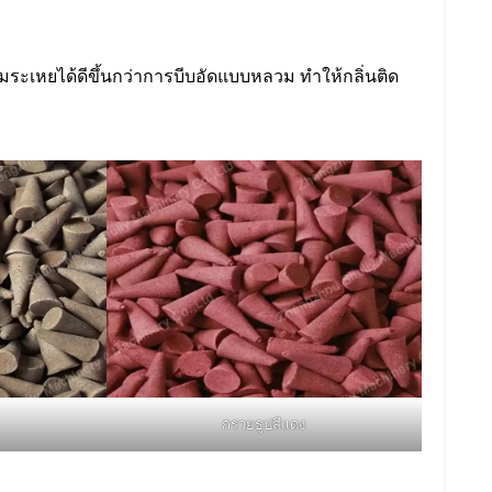
ง
ระเหยได้ดีขึ้นกว่าการบีบอัดแบบหลวม ทำให้กลิ่นติด
กรวยธูปสีแดง