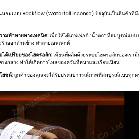
นหอมแบบ Backflow (Waterfall Incense) ปัจจุบันเป็นสินค้าที่มีกำ
วามท้าทายทางเทคนิค:
เพื่อให้ได้เอฟเฟกต์ “น้ำตก” ที่สมบูรณ์แ
ะรั่วออกด้านข้าง ทำลายเอฟเฟกต์
้อได้เปรียบของไฮดรอลิก:
เทียนที่ผลิตด้วยระบบไฮดรอลิกของเรามีผนั
ูตรงกลาง ทำให้เกิดการไหลของควันที่หนาและเรียบเนียน
โยชน์:
ลูกค้าของคุณจะได้รับประสบการณ์ภาพที่สมบูรณ์แบบทุกครั