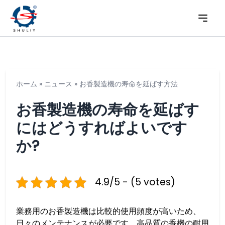
ホーム
»
ニュース
»
お香製造機の寿命を延ばす方法
お香製造機の寿命を延ばす
にはどうすればよいです
か?
4.9/5 - (5 votes)
業務用のお香製造機は比較的使用頻度が高いため、
日々のメンテナンスが必要です。高品質の香機の耐用