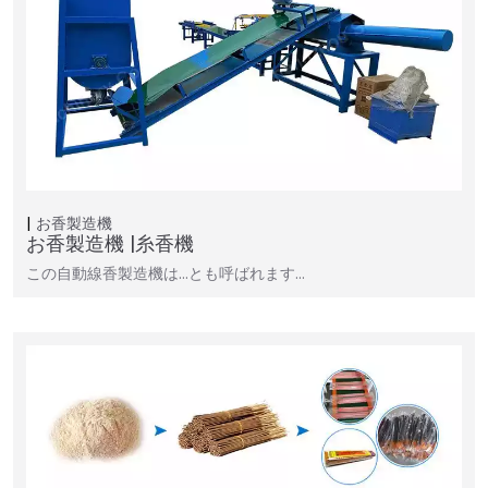
お香製造機
お香製造機 |糸香機
この自動線香製造機は…とも呼ばれます…