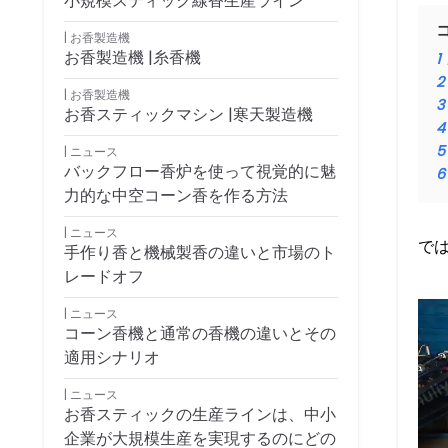
小規模スティック線香生産ライン
お香製造機
お香製造機 |糸香機
1
2
お香製造機
3
お香スティックマシン |寒天製造機
4
5
ニュース
バックフロー香炉を使って視覚的に魅
6
力的な中空コーン香を作る方法
ニュース
で
手作り香と機械製香の違いと市場のト
レードオフ
ニュース
コーン香機と通常の香機の違いとその
適用シナリオ
ニュース
お香スティックの生産ラインは、中小
企業が大規模生産を実現するのにどの