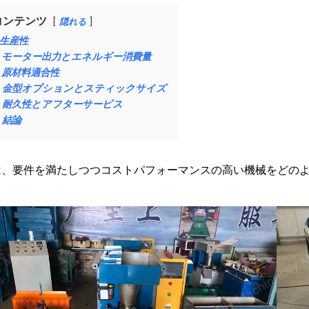
コンテンツ
隠れる
生産性
モーター出力とエネルギー消費量
原材料適合性
金型オプションとスティックサイズ
耐久性とアフターサービス
結論
は、要件を満たしつつコストパフォーマンスの高い機械をどの