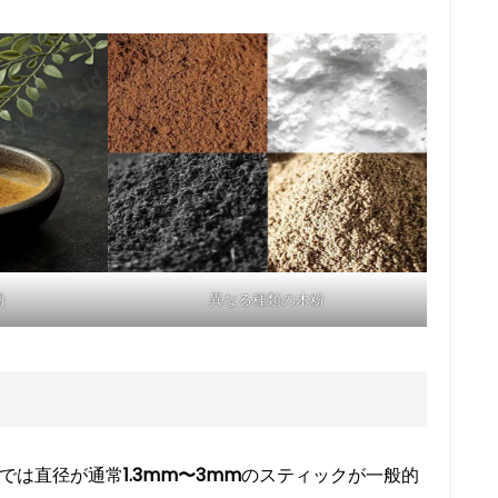
粉
異なる種類の木粉
場では直径が通常
1.3mm〜3mm
のスティックが一般的