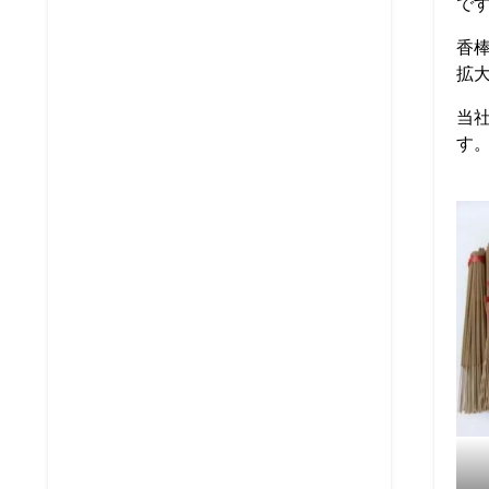
で
香
拡
当
す