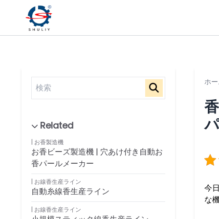
ホー
香
お香製造機
お香ビーズ製造機 | 穴あけ付き自動お
香パールメーカー
お線香生産ライン
今
自動糸線香生産ライン
な
お線香生産ライン