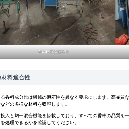
Shuliy 香機械工場
原材料適合性
る香料成分比は機械の適応性を異なる要求にします。高品質な香 incen
粉
などの多様な材料を収容します。
動投入と均一混合機能を搭載しており、すべての香棒の品質を
料を処理できるかを確認してください。