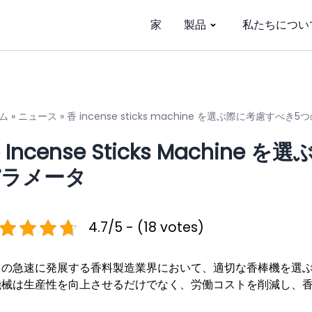
家
製品
私たちについ
ム
»
ニュース
»
香 incense sticks machine を選ぶ際に考慮すべ
 Incense Sticks Machi
パラメータ
4.7/5 - (18 votes)
日の急速に発展する香料製造業界において、適切な香棒機を選
機械は生産性を向上させるだけでなく、労働コストを削減し、