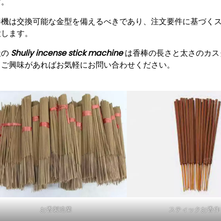
す。
棒機は交換可能な金型を備えるべきであり、注文要件に基づく
大します。
社の
Shuliy incense stick machine
は香棒の長さと太さのカス
。ご興味があればお気軽にお問い合わせください。
お香製造業
スティックお香作