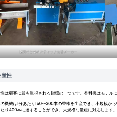
販売のためのスティックお香メーカー
生産性
産性は顧客に最も重視される指標の一つです。香料機はモデル
の機械は1分あたり150〜300本の香棒を生産でき、小規模か
あたり400本に達することができ、大規模な量産に対応します