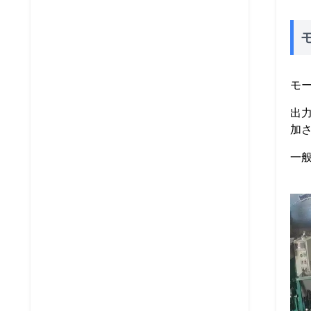
モ
出
加
一