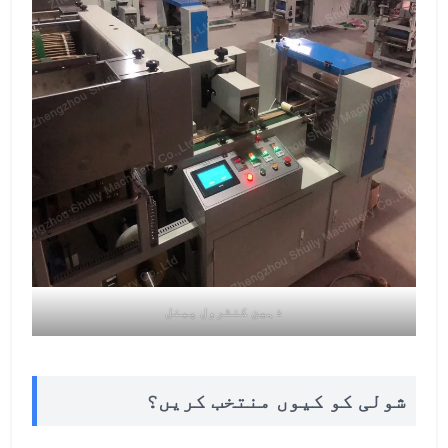
ذہین کنٹرول پینل
شولی کو کیوں منتخب کریں؟