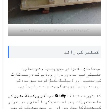
لامینیٹنگ کے بعد دھاگہ بخور کی پیکنگ مشین
کسٹمر کی رائے
جب سامان الجزائر میں پہنچا، تو ہماری
تکنیکی ٹیم نے دور دراز ویڈیو کے ذریعے گاہک
کی تنصیب اور ڈیبگنگ مکمل کرنے میں مدد کی
اور تفصیلی آپریشن کی ہدایات فراہم کیں۔
گاہکوں نے کہا کہ
Shuliy عود کی پیکجنگ مشین
کی
ساخت کمپیکٹ ہے، اسے نصب کرنا آسان ہے، ہموار
کمیشننگ کا عمل ہے، اور یہ بہت مستحکم طریقے