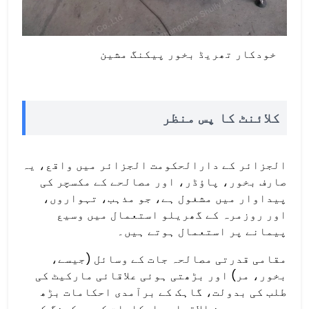
خودکار تھریڈ بخور پیکنگ مشین
کلائنٹ کا پس منظر
الجزائر کے دارالحکومت الجزائر میں واقع، یہ
صارف بخور، پاؤڈر، اور مصالحے کے مکسچر کی
پیداوار میں مشغول ہے، جو مذہب، تہواروں،
اور روزمرہ کے گھریلو استعمال میں وسیع
پیمانے پر استعمال ہوتے ہیں۔
مقامی قدرتی مصالحہ جات کے وسائل (جیسے،
بخور، مر) اور بڑھتی ہوئی علاقائی مارکیٹ کی
طلب کی بدولت، گاہک کے برآمدی احکامات بڑھ
رہے ہیں۔ بین الاقوامی احکامات کی پیکجنگ کی