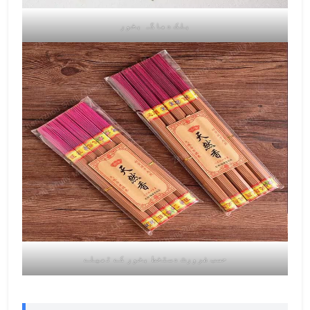
بلک دھاگہ بخور
حسب ضرورت دستخط بخور کے تھیلے