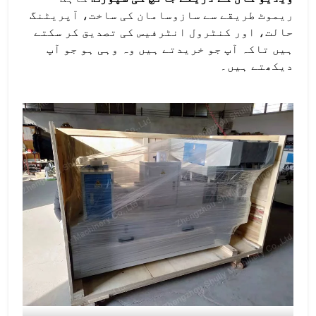
ریموٹ طریقے سے سازوسامان کی ساخت، آپریٹنگ
حالت، اور کنٹرول انٹرفیس کی تصدیق کر سکتے
ہیں تاکہ آپ جو خریدتے ہیں وہ وہی ہو جو آپ
دیکھتے ہیں۔