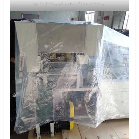
پیک شدہ دھاگہ بخور کی پیکنگ مشین