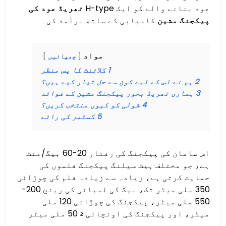
عود بنانے والے کو ایک H-type
تھریڈ عود کی
پیکجنگ مشین
کامیابی کے ساتھ برآمد کی۔
مواد
چھپائیں
1
کلائنٹ کا پس منظر
2
ہم نے اس کے لیے کون سے حل تیار کیے ہیں؟
3
ہماری تھریڈ بخور پیکجنگ مشین کے فوائد
4
شولی کو کیوں منتخب کریں؟
5
کسٹمر کی رائے
اس سامان کی پیکجنگ کی رفتار 20-60 بیگ/منٹ
ہے، جو مختلف ہیٹ سیلنگ پیکجنگ فلموں کی
حمایت کرتی ہے، زیادہ سے زیادہ فلم کی چوڑائی
350 ملی میٹر تک، بیگ کی لمبائی کی رینج 200-
550 ملی میٹر، پیکجنگ کی چوڑائی 120 ملی
میٹر، اور پیکجنگ کی اونچائی ≤ 50 ملی میٹر
ہے۔