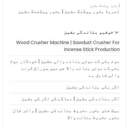
بخور پیکنگ مشین
تھریڈ بخور پیکنگ مشین | بخور پیکجنگ مشین
خوشبو بنانے کی مشین
Wood Crusher Machine | Sawdust Crusher For
Incense Stick Production
موم بتی کے موتی بنانے والی مشین | خودکار موم
بتی کے موتی بنانے والا جس میں سوراخ کرنے
والی شامل ہے
اگر بتّی بنانے کی مشین
اگر بنانے کی مشین | دھاگے کی اگر کی مشین
بیک فلو بخور مخروط بنانے کی مشین | واٹر فال
بخور مخروط بنانے والا