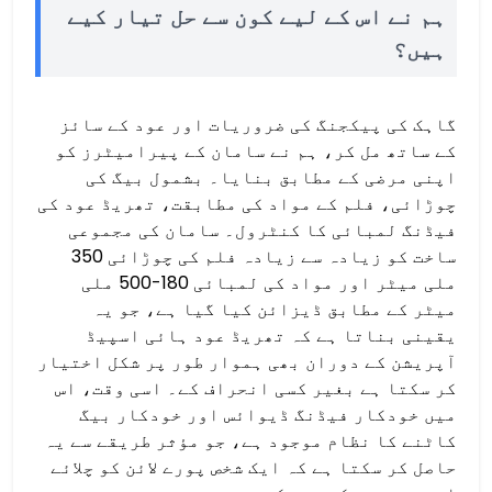
ہم نے اس کے لیے کون سے حل تیار کیے
ہیں؟
گاہک کی پیکجنگ کی ضروریات اور عود کے سائز
کے ساتھ مل کر، ہم نے سامان کے پیرامیٹرز کو
اپنی مرضی کے مطابق بنایا۔ بشمول بیگ کی
چوڑائی، فلم کے مواد کی مطابقت، تھریڈ عود کی
فیڈنگ لمبائی کا کنٹرول۔ سامان کی مجموعی
ساخت کو زیادہ سے زیادہ فلم کی چوڑائی 350
ملی میٹر اور مواد کی لمبائی 180-500 ملی
میٹر کے مطابق ڈیزائن کیا گیا ہے، جو یہ
یقینی بناتا ہے کہ تھریڈ عود ہائی اسپیڈ
آپریشن کے دوران بھی ہموار طور پر شکل اختیار
کر سکتا ہے بغیر کسی انحراف کے۔ اسی وقت، اس
میں خودکار فیڈنگ ڈیوائس اور خودکار بیگ
کاٹنے کا نظام موجود ہے، جو مؤثر طریقے سے یہ
حاصل کر سکتا ہے کہ ایک شخص پورے لائن کو چلائے