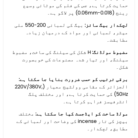
حمایت کرتا ہے، جس کی فلم کی موٹائی وسیع
رینج (0.018-0.06mm) پر لاگو ہے۔
لچکدار بیگ سائز:
بیگ کی لمبائی 200-550 ملی
میٹر، لمبائی اور مواد کے درمیان زیادہ
مطابقت۔
مضبوط مولڈنگ:
H شکل کی سیلنگ کی ساخت، مضبوط
سیلنگ، اور تیار شدہ مصنوعات کی خوبصورت
شکل۔
برقی ترتیب کو حسب ضرورت بنایا جا سکتا ہے:
الجزائر کے مقامی وولٹیج معیار (220V/380V,
50Hz) کی حمایت کرتا ہے، اور مختلف پلگ
انٹرفیسز فراہم کرتا ہے۔
مولڈ ساخت کو ایڈجسٹ کیا جا سکتا ہے:
مختلف
بیچز کی تار incense کی وضاحت اور لمبائی کے
مطابق، لچکدار۔