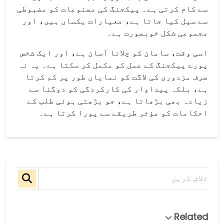
سے کام کرتی ہے۔ پیکجنگ کی مصنوعات کو مضبوطی
سے سیل کیا جاتا ہے، معیارات یکساں ہیں، اور
مجموعی شکل خوبصورت ہے۔
اسی وقت، سامان کو چلانا آسان ہے، اور ایک شخص
پورے پیکجنگ کے عمل کو مکمل کر سکتا ہے۔ یہ نہ
صرف مزدوری کی لاگت کو نمایاں طور پر کم کرتا
ہے، بلکہ پیداوار کی کارکردگی کو دوگنا سے
زیادہ بھی بڑھاتا ہے، جو بڑھتی ہوئی طلب کے
احکامات کو مؤثر طریقے سے پورا کرتا ہے۔