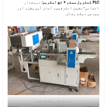
PLC کنٹرول سسٹم + ٹچ اسکرین:
دوستدار
انسانی-مشین انٹرفیس، آسان آپریشن، اور
سیدھی دیکھ بھال۔
تھریڈ بخور پیکنگ مشین