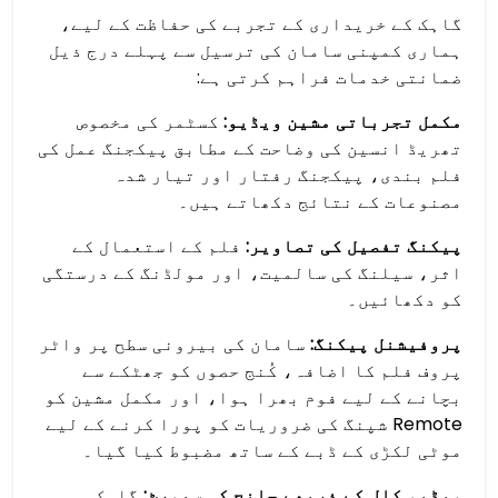
گاہک کے خریداری کے تجربے کی حفاظت کے لیے،
ہماری کمپنی سامان کی ترسیل سے پہلے درج ذیل
ضمانتی خدمات فراہم کرتی ہے:
مکمل تجرباتی مشین ویڈیو:
کسٹمر کی مخصوص
تھریڈ انسین کی وضاحت کے مطابق پیکجنگ عمل کی
فلم بندی، پیکجنگ رفتار اور تیار شدہ
مصنوعات کے نتائج دکھاتے ہیں۔
پیکنگ تفصیل کی تصاویر:
فلم کے استعمال کے
اثر، سیلنگ کی سالمیت، اور مولڈنگ کے درستگی
کو دکھائیں۔
پروفیشنل پیکنگ:
سامان کی بیرونی سطح پر واٹر
پروف فلم کا اضافہ، کُنج حصوں کو جھٹکے سے
بچانے کے لیے فوم بھرا ہوا، اور مکمل مشین کو
Remote شپنگ کی ضروریات کو پورا کرنے کے لیے
موٹی لکڑی کے ڈبے کے ساتھ مضبوط کیا گیا۔
ویڈیو کال کے ذریعے جانچ کی سپورٹ:
گاہک