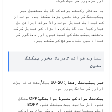
اور مزدوری کی بچت کرے۔
یہ مدنظر رکھتے ہوئے کہ گاہک مستقبل میں
پیکیجنگ کی وضاحتیں بڑھا سکتا ہے، ہم نے ان
کے لیے ایک تبدیل ہونے والا مولڈ ڈیزائن حل
تیار کیا ہے۔ گاہک کچھ اجزاء کو تبدیل کرکے
مختلف پیکیجنگ کی لمبائیوں اور دھاگوں کی
تعداد میں جلدی سوئچ کر سکتے ہیں۔
ہمارے فوائد
تھریڈ بخور پیکنگ
مشین
تیز پیکیجنگ رفتار:
20-60 بیگ/منٹ تاکہ بڑے
آرڈرز کی مانگ پوری ہو۔
پیکجنگ مواد کی مضبوط ہم آہنگی:
OPP سنگل
فلم، ڈبل سائیڈ ہیٹ سیلنگ فلم، BOPP،
ایلومینیائیڈ فلم، اور دیگر عام مواد کی