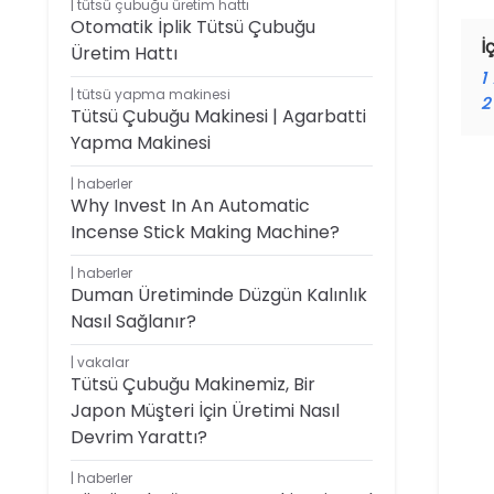
tütsü çubuğu üretim hattı
Otomatik İplik Tütsü Çubuğu
İ
Üretim Hattı
1
tütsü yapma makinesi
2
Tütsü Çubuğu Makinesi | Agarbatti
Yapma Makinesi
haberler
Why Invest In An Automatic
Incense Stick Making Machine?
haberler
Duman Üretiminde Düzgün Kalınlık
Nasıl Sağlanır?
vakalar
Tütsü Çubuğu Makinemiz, Bir
Japon Müşteri İçin Üretimi Nasıl
Devrim Yarattı?
haberler