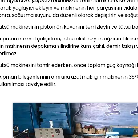
he
agarbatti yapma makinesi
düzenli olarak servise veri
larak yağlayıcı ekleyin ve makinenin her parçasının vidala
onra, soğutma suyunu da düzenli olarak değiştirin ve soğu
ütsü makinesinin piston ön kovanını temizleyin ve tütsü b
kipman normal çalışırken, tütsü ekstrüzyon ağzının tıka
çin makinenin depolama silindirine kum, çakıl, demir talaşı 
erilmez.
ütsü makinesini tamir ederken, önce toplam güç kaynağı kes
kipman bileşenlerinin ömrünü uzatmak için makinenin 35°
ullanılması tavsiye edilir.