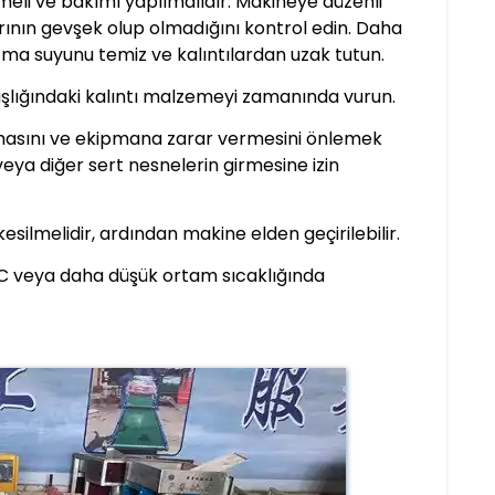
lmeli ve bakımı yapılmalıdır. Makineye düzenli
rının gevşek olup olmadığını kontrol edin. Daha
tma suyunu temiz ve kalıntılardan uzak tutun.
aşlığındaki kalıntı malzemeyi zamanında vurun.
nmasını ve ekipmana zarar vermesini önlemek
veya diğer sert nesnelerin girmesine izin
ilmelidir, ardından makine elden geçirilebilir.
C veya daha düşük ortam sıcaklığında