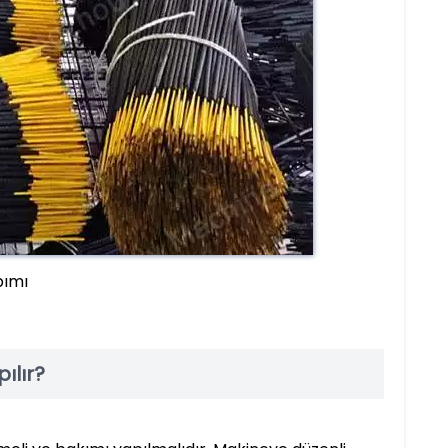
pımı
ılır?