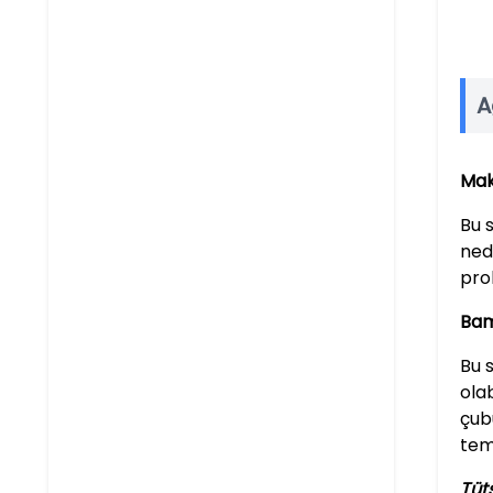
A
Mak
Bu 
ned
prob
Bam
Bu 
ola
çub
tem
Tüt