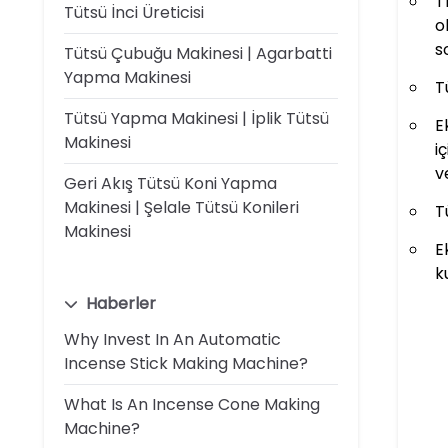
T
Tütsü İnci Üreticisi
o
s
Tütsü Çubuğu Makinesi | Agarbatti
Yapma Makinesi
T
Tütsü Yapma Makinesi | İplik Tütsü
E
Makinesi
i
v
Geri Akış Tütsü Koni Yapma
Makinesi | Şelale Tütsü Konileri
T
Makinesi
E
k
Haberler
Why Invest In An Automatic
Incense Stick Making Machine?
What Is An Incense Cone Making
Machine?