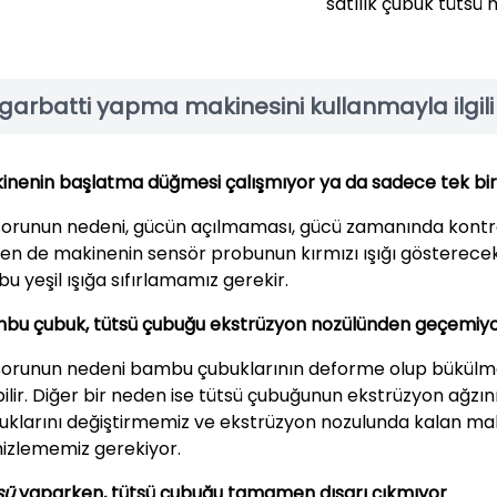
satılık çubuk tütsü 
garbatti yapma makinesini kullanmayla ilgili
inenin başlatma düğmesi çalışmıyor ya da sadece tek bir
sorunun nedeni, gücün açılmaması, gücü zamanında kontrol
en de makinenin sensör probunun kırmızı ışığı gösterecek 
u yeşil ışığa sıfırlamamız gerekir.
bu çubuk, tütsü çubuğu ekstrüzyon nozülünden geçemiy
sorunun nedeni bambu çubuklarının deforme olup bükülmes
bilir. Diğer bir neden ise tütsü çubuğunun ekstrüzyon ağzın
uklarını değiştirmemiz ve ekstrüzyon nozulunda kalan 
izlememiz gerekiyor.
sü
yaparken, tütsü çubuğu tamamen dışarı çıkmıyor