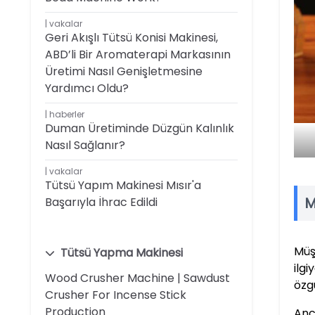
vakalar
Geri Akışlı Tütsü Konisi Makinesi,
ABD’li Bir Aromaterapi Markasının
Üretimi Nasıl Genişletmesine
Yardımcı Oldu?
haberler
Duman Üretiminde Düzgün Kalınlık
Nasıl Sağlanır?
vakalar
Tütsü Yapım Makinesi Mısır'a
M
Başarıyla İhrac Edildi
Müş
Tütsü Yapma Makinesi
ilg
Wood Crusher Machine | Sawdust
özgü
Crusher For Incense Stick
Production
Anc