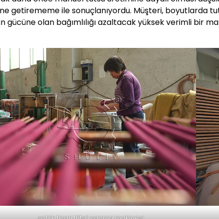
ine getirememe ile sonuçlanıyordu. Müşteri, boyutlarda tu
an gücüne olan bağımlılığı azaltacak yüksek verimli bir ma
satılık ticari tütsü yapma makinesi