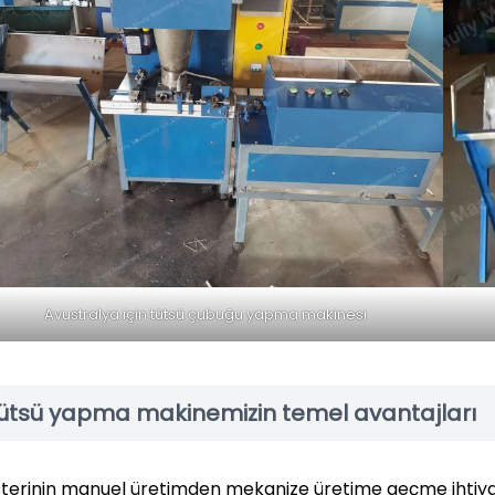
Avustralya için tütsü çubuğu yapma makinesi
ütsü yapma makinemizin temel avantajları
terinin manuel üretimden mekanize üretime geçme ihtiyacı