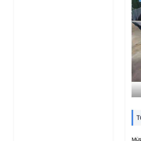
T
Müş