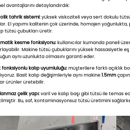
el avantajlarını detaylandırdık:
olik tahrik sistemi:
yüksek viskoziteli veya sert dokulu tüt
lar. El yapımı kalitenin çok üzerinde, homojen yoğunlukta, 
p tütsü çubukları üretir.
matik kesme fonksiyonu:
kullanıcılar kumanda paneli üze
rlayabilir. Makine tütsü çubuklarını yüksek hassasiyetle e
uğun aynı uzunlukta olmasını garanti eder.
 fonksiyonlu kalıp uyumluluğu:
müşterilere farklı açıklık b
lıyoruz. Basit kalıp değişimleriyle aynı makine
1.5mm
çapın
r ürünler üretebilir.
lanmaz çelik yapı:
varil ve kalıp başı gibi tütsü ile temas
tilmiştir. Bu, saf, kontaminasyonsuz tütsü üretimini sağlark