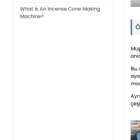
What Is An Incense Cone Making
Machine?
Ö
Müş
anl
Bu,
aya
mod
Ayr
çeşi