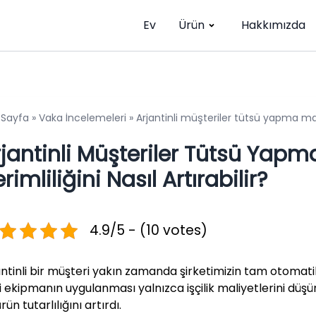
Ev
Ürün
Hakkımızda
 Sayfa
»
Vaka İncelemeleri
»
Arjantinli müşteriler tütsü yapma makin
jantinli Müşteriler Tütsü Yapm
rimliliğini Nasıl Artırabilir?
4.9/5 - (10 votes)
antinli bir müşteri yakın zamanda şirketimizin tam otomati
i ekipmanın uygulanması yalnızca işçilik maliyetlerini düş
rün tutarlılığını artırdı.