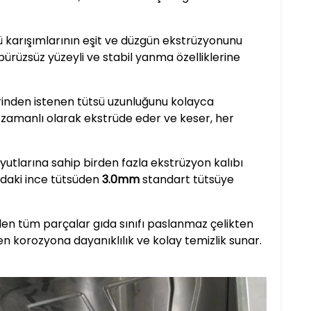
sü karışımlarının eşit ve düzgün ekstrüzyonunu
pürüzsüz yüzeyli ve stabil yanma özelliklerine
rinden istenen tütsü uzunluğunu kolayca
ş zamanlı olarak ekstrüde eder ve keser, her
oyutlarına sahip birden fazla ekstrüzyon kalıbı
daki ince tütsüden
3.0mm
standart tütsüye
 eden tüm parçalar gıda sınıfı paslanmaz çelikten
en korozyona dayanıklılık ve kolay temizlik sunar.