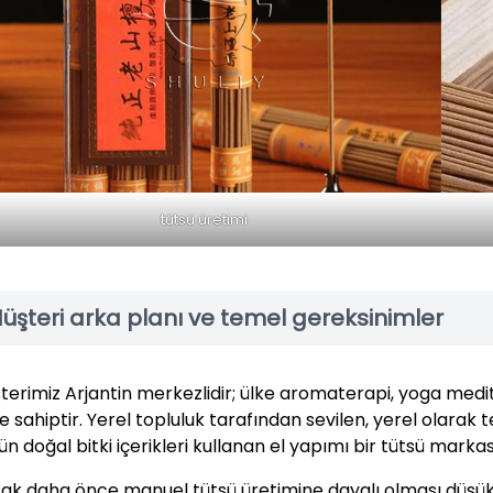
tütsü üretimi
üşteri arka planı ve temel gereksinimler
terimiz Arjantin merkezlidir; ülke aromaterapi, yoga med
iye sahiptir. Yerel topluluk tarafından sevilen, yerel olara
n doğal bitki içerikleri kullanan el yapımı bir tütsü markas
ak daha önce manuel tütsü üretimine dayalı olması düşük ver