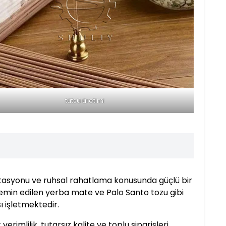
tütsü üretimi
itasyonu ve ruhsal rahatlama konusunda güçlü bir
k temin edilen yerba mate ve Palo Santo tozu gibi
ı işletmektedir.
imlilik, tutarsız kalite ve toplu siparişleri