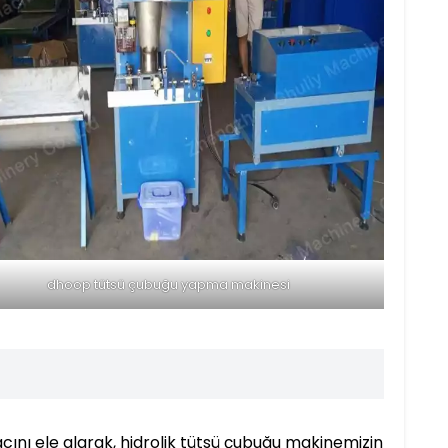
dhoop tütsü çubuğu yapma makinesi
nı ele alarak, hidrolik tütsü çubuğu makinemizin