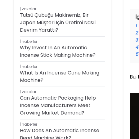
vakalar
Tütsü Çubuğu Makinemiz, Bir
İ
Japon Müşteri İçin Üretimi Nasıl
1
Devrim Yarattı?
2
3
haberler
Why Invest In An Automatic
4
5
Incense Stick Making Machine?
haberler
What Is An Incense Cone Making
Bu, 
Machine?
vakalar
Can Automatic Packaging Help
Incense Manufacturers Meet
Growing Market Demand?
haberler
How Does An Automatic Incense
Bead Machine Work?