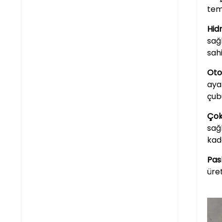
tem
Hidr
sağ
sahi
Oto
aya
çub
Çok
sağ
kada
Pas
üre