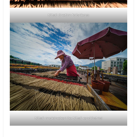
tütsü üretim fabrikası
tütsü makineleri ile tütsü endüstrisi