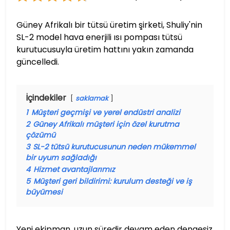
Güney Afrikalı bir tütsü üretim şirketi, Shuliy'nin
SL-2 model hava enerjili ısı pompası tütsü
kurutucusuyla üretim hattını yakın zamanda
güncelledi.
İçindekiler
saklamak
1
Müşteri geçmişi ve yerel endüstri analizi
2
Güney Afrikalı müşteri için özel kurutma
çözümü
3
SL-2 tütsü kurutucusunun neden mükemmel
bir uyum sağladığı
4
Hizmet avantajlarımız
5
Müşteri geri bildirimi: kurulum desteği ve iş
büyümesi
Yeni ekipman, uzun süredir devam eden dengesiz