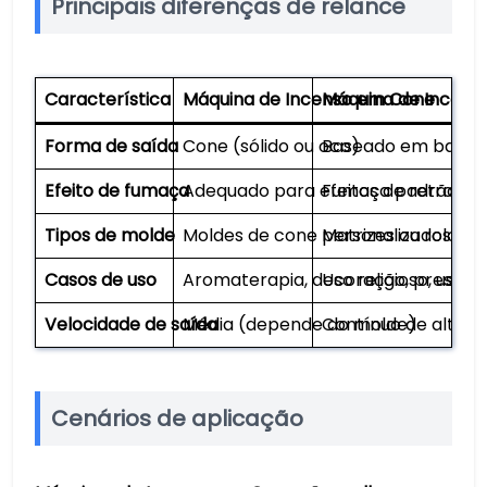
Principais diferenças de relance
Característica
Máquina de Incenso em Cone
Máquina de Incens
Forma de saída
Cone (sólido ou oco)
Baseado em bastão
Efeito de fumaça
Adequado para efeitos de retroces
Fumaça padrão pa
Tipos de molde
Moldes de cone personalizados
Matrizes ou rolos d
Casos de uso
Aromaterapia, decoração, present
Uso religioso, uso di
Velocidade de saída
Média (depende do molde)
Contínuo de alta v
Cenários de aplicação