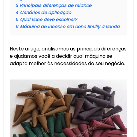
3
Principais diferenças de relance
4
Cenários de aplicação
5
Qual você deve escolher?
6
Máquina de incenso em cone Shuliy à venda
Neste artigo, analisamos as principais diferenças
e ajudamos você a decidir qual máquina se
adapta melhor às necessidades do seu negócio.