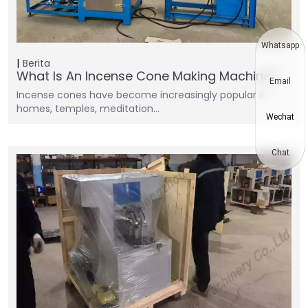
Whatsapp
Berita
What Is An Incense Cone Making Machine?
Email
Incense cones have become increasingly popular in
homes, temples, meditation…
Wechat
Chat