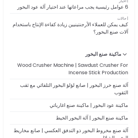
أخبار
6 عوامل رئيسية يجب مراعاتها عند اختيار آلة عود البخور
حالات
كيف يمكن للعملاء الأرجنتينيين زيادة كفاءة الإنتاج باستخدام
آلات صنع البخور؟
ماكينة صنع البخور
Wood Crusher Machine | Sawdust Crusher For
Incense Stick Production
آلة صنع خرز البخور | صانع لؤلؤ البخور التلقائي مع ثقب
الثقوب
ماكينة عود البخور | ماكينة صنع اغارباتي
ماكينة صنع البخور | آلة البخور الخيط
آلة صنع مخروط البخور ذو التدفق العكسي | صانع مخاريط
البخور الشلال