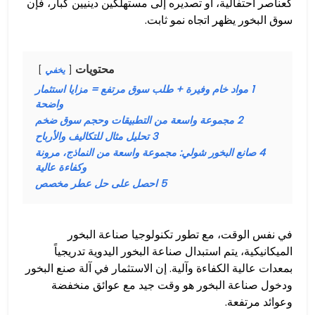
كعناصر احتفالية، أو تصديره إلى مستهلكين دينيين كبار، فإن
سوق البخور يظهر اتجاه نمو ثابت.
محتويات
يخفي
1
مواد خام وفيرة + طلب سوق مرتفع = مزايا استثمار
واضحة
2
مجموعة واسعة من التطبيقات وحجم سوق ضخم
3
تحليل مثال للتكاليف والأرباح
4
صانع البخور شولي: مجموعة واسعة من النماذج، مرونة
وكفاءة عالية
5
احصل على حل عطر مخصص
في نفس الوقت، مع تطور تكنولوجيا صناعة البخور
الميكانيكية، يتم استبدال صناعة البخور اليدوية تدريجياً
بمعدات عالية الكفاءة وآلية. إن الاستثمار في آلة صنع البخور
ودخول صناعة البخور هو وقت جيد مع عوائق منخفضة
وعوائد مرتفعة.