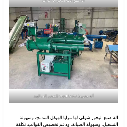
آلة صنع عصا البخور لأستراليا
آلة مخروط agarbatti للشحن إلى الهند
آلة صنع البخور شولي لها مزايا الهيكل المدمج، وسهولة
التشغيل، وسهولة الصيانة، ودعم تخصيص القوالب. تكلفة