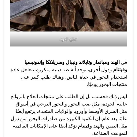
قطع العود
في
الهند وميانمار وتايلاند ونيبال وسريلانكا وإندونيسيا
وفيتنام
ودول أخرى، توجد أنشطة دينية متكررة. تتغلغل عادة
استخدام البخور في حياة الناس، وهناك طلب كبير على
منتجات البخور يوميًا.
ليس ذلك فحسب، بل إن الطلب على منتجات العلاج بالروائح
عالية الجودة، مثل صب البخور والبخور البرجي في أسواق
مثل الشرق الأوسط وأوروبا والولايات المتحدة، يرتفع أيضًا
عامًا بعد عام. إن الكمية الكبيرة من صادرات البخور من دول
مثل الصين والهند و
فيتنام
تؤكد أيضًا على الإمكانات العالمية
لنمو هذه الصناعة.